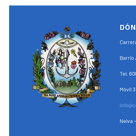
DÓN
Carrer
Barrio 
Tel. 6
Móvil 
info@c
Neiva -