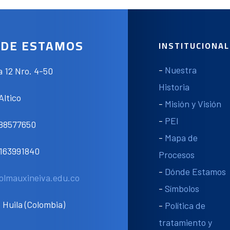
DE ESTAMOS
INSTITUCIONAL
-
Nuestra
a 12 Nro. 4-50
Historia
Altico
-
Misión y Visión
-
PEI
088577650
-
Mapa de
3163991840
Procesos
-
Dónde Estamos
olmauxineiva.edu.co
-
Símbolos
 Huila (Colombia)
-
Política de
tratamiento y