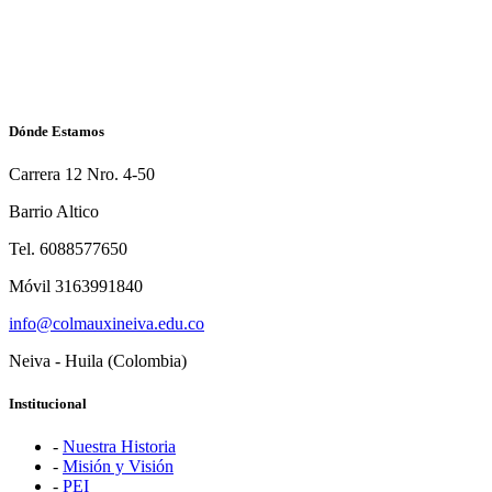
Dónde Estamos
Carrera 12 Nro. 4-50
Barrio Altico
Tel. 6088577650
Móvil 3163991840
info@colmauxineiva.edu.co
Neiva - Huila (Colombia)
Institucional
-
Nuestra Historia
-
Misión y Visión
-
PEI