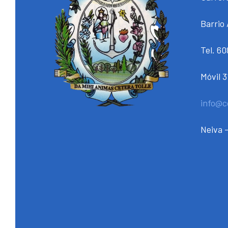
Barrio 
Tel. 6
Móvil 
info@c
Neiva -