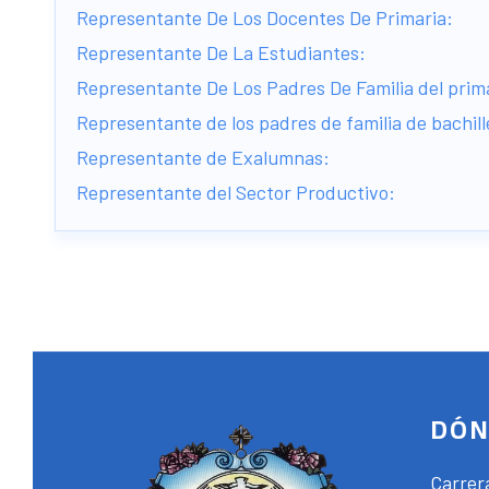
Representante De Los Docentes De Primaria:
Representante De La Estudiantes:
Representante De Los Padres De Familia del pri
Representante de los padres de familia de bachil
Representante de Exalumnas:
Representante del Sector Productivo:
DÓN
Carrer