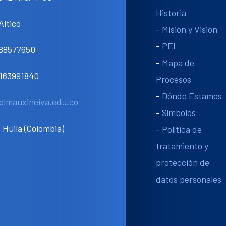
Historia
Altico
-
Misión y Visión
-
PEI
088577650
-
Mapa de
3163991840
Procesos
-
Dónde Estamos
olmauxineiva.edu.co
-
Símbolos
 Huila (Colombia)
-
Política de
tratamiento y
protección de
datos personales