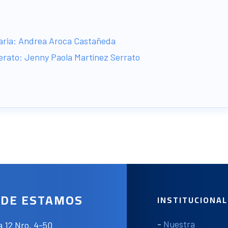
maria: Andrea Aroca Castañeda
lerato: Jenny Paola Martínez Serrato
DE ESTAMOS
INSTITUCIONAL
-
Nuestra
a 12 Nro. 4-50